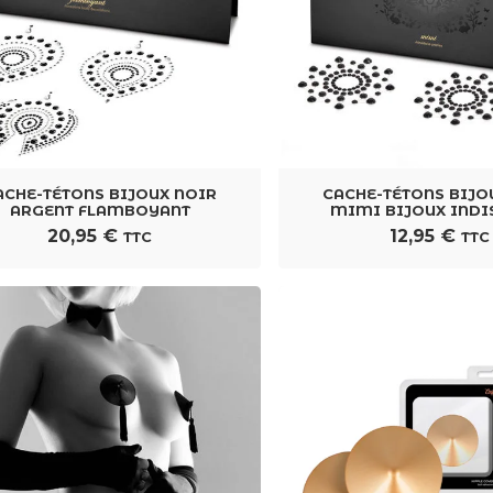
TE OREILLES CHAT ÉCO-
PLUG ANAL EN VERRE
CUIR
BOROSILICATE ROSE 18,5 
25,95
€
27,90
€
TTC
TTC
ACHE-TÉTONS BIJOUX NOIR
CACHE-TÉTONS BIJO
ARGENT FLAMBOYANT
MIMI BIJOUX INDI
20,95
€
12,95
€
TTC
TTC