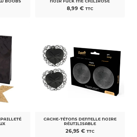
W BOOBS
NOIR FUCK ME CHILIROSE
8,99
€
TTC
 PAILLETÉ
CACHE-TÉTONS DENTELLE NOIRE
UX
RÉUTILISABLE
26,95
€
TTC