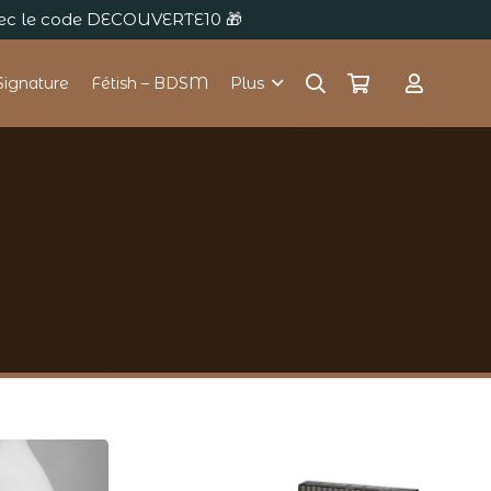
avec le code DECOUVERTE10 🎁
Signature
Fétish – BDSM
Plus