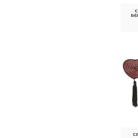
C
RÉ
C