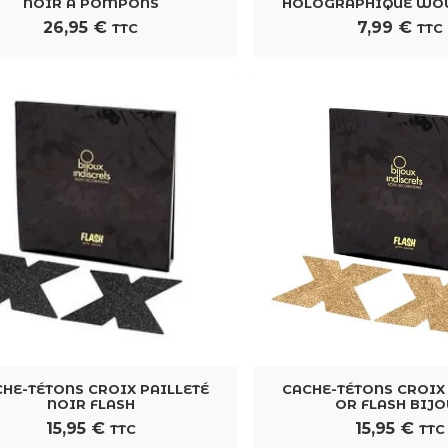
NOIR À POMPONS
HOLOGRAPHIQUE WO
26,95
€
7,99
€
TTC
TTC
HE-TÉTONS CROIX PAILLETÉ
CACHE-TÉTONS CROIX
NOIR FLASH
OR FLASH BIJO
15,95
€
15,95
€
TTC
TTC