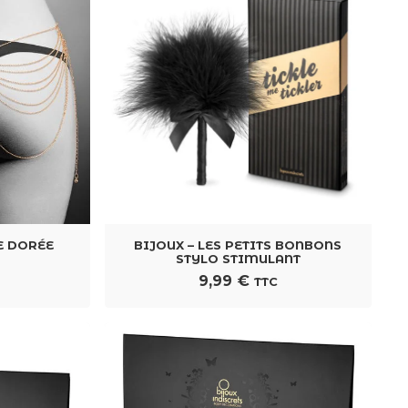
E DORÉE
BIJOUX – LES PETITS BONBONS
STYLO STIMULANT
9,99
€
C
TTC