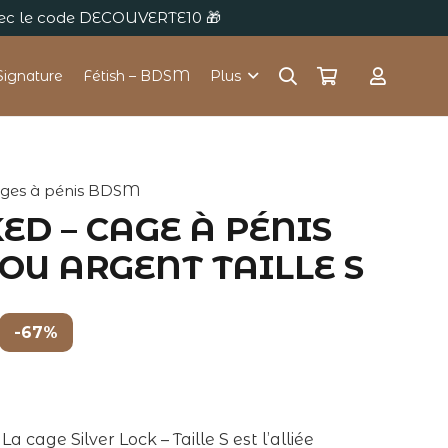
avec le code DECOUVERTE10 🎁
Signature
Fétish – BDSM
Plus
ges à pénis BDSM
ED – CAGE À PÉNIS
OU ARGENT TAILLE S
-67%
a cage Silver Lock – Taille S est l’alliée