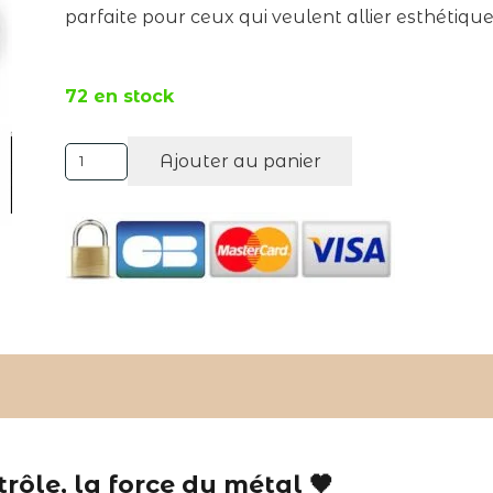
parfaite pour ceux qui veulent allier esthétique
72 en stock
quantité
Ajouter au panier
Alternative:
de
ADDICTED
TOYS
LOCKED
-
CAGE
À
PÉNIS
EN
MÉTAL
AVEC
VERROU
ôle, la force du métal 🖤