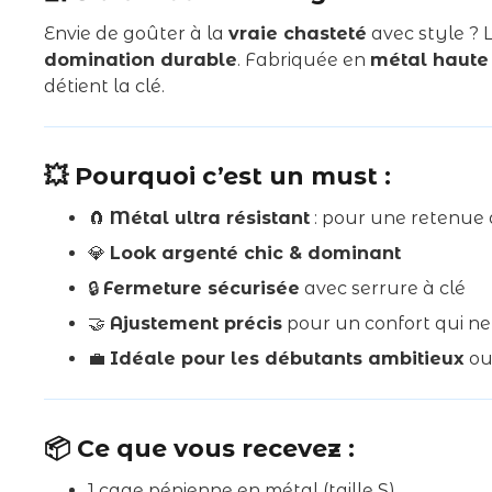
Envie de goûter à la
vraie chasteté
avec style ? 
domination durable
. Fabriquée en
métal haute
détient la clé.
💥 Pourquoi c’est un must :
🧲
Métal ultra résistant
: pour une retenue
💎
Look argenté chic & dominant
🔒
Fermeture sécurisée
avec serrure à clé
🤝
Ajustement précis
pour un confort qui ne
💼
Idéale pour les débutants ambitieux
ou 
📦 Ce que vous recevez :
1 cage pénienne en métal (taille S)