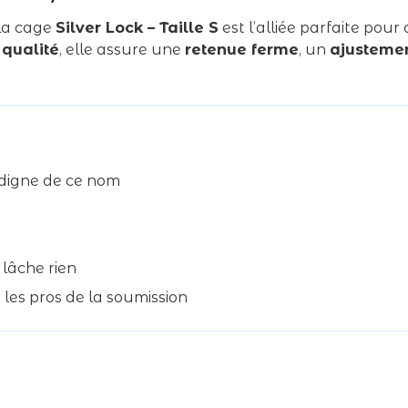
ARGENT
TAILLE
La cage
Silver Lock – Taille S
est l’alliée parfaite pour
S
 qualité
, elle assure une
retenue ferme
, un
ajustemen
 digne de ce nom
 lâche rien
les pros de la soumission