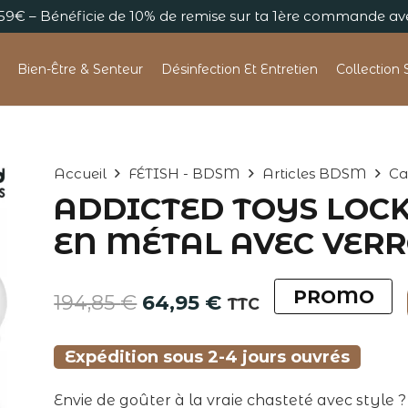
s 59€ – Bénéficie de 10% de remise sur ta 1ère commande 
Bien-Être & Senteur
Désinfection Et Entretien
Collection 
Accueil
FÉTISH - BDSM
Articles BDSM
Ca
ADDICTED TOYS LOCK
EN MÉTAL AVEC VERR
PROMO
Le
Le
194,85
€
64,95
€
TTC
prix
prix
initial
actuel
Expédition sous 2-4 jours ouvrés
était :
est :
194,85 €.
64,95 €.
Envie de goûter à la vraie chasteté avec style ? L