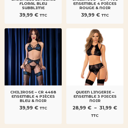
FLORAL BLEU
ENSEMBLE 4 PIÈCES
SUBBLIME
ROUGE & NOIR
39,99
€
39,99
€
TTC
TTC
CHILIROSE – CR 4468
QUEEN LINGERIE –
ENSEMBLE 4 PIÈCES
ENSEMBLE 3 PIECES
BLEU & NOIR
NOIR
Pla
39,99
€
28,99
€
–
31,99
€
TTC
de
TTC
prix 