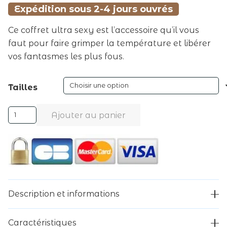
Expédition sous 2-4 jours ouvrés
Ce coffret ultra sexy est l’accessoire qu’il vous
faut pour faire grimper la température et libérer
vos fantasmes les plus fous.
Tailles
quantité
Ajouter au panier
de
Alternative:
CHILIROSE
-
CR
4467
ENSEMBLE
Description et informations
QUATRE
PIÈCES
Caractéristiques