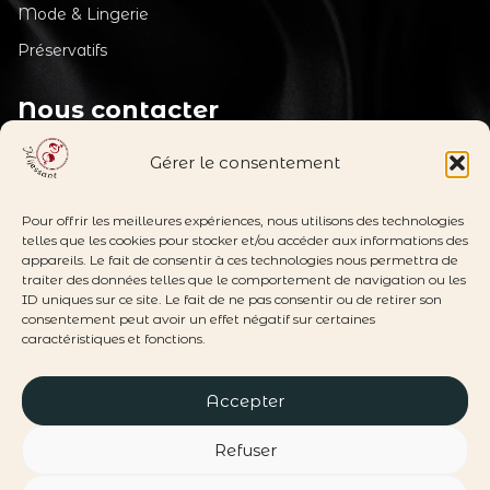
Mode & Lingerie
Préservatifs
Nous contacter
Service client
support_agent
Gérer le consentement
du lundi au vendredi de 09h à 12h
au
04 49 05 27 27
Pour offrir les meilleures expériences, nous utilisons des technologies
telles que les cookies pour stocker et/ou accéder aux informations des
appareils. Le fait de consentir à ces technologies nous permettra de
contact@mijessant.com
mail_outline
traiter des données telles que le comportement de navigation ou les
ID uniques sur ce site. Le fait de ne pas consentir ou de retirer son
consentement peut avoir un effet négatif sur certaines
Suivez-nous
caractéristiques et fonctions.
Accepter
Refuser
©
2026 MIJESSANT |
Mentions légales
-
CGV
| Site web