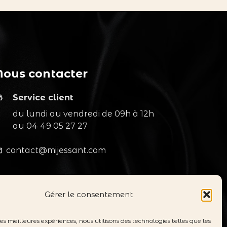
Nous contacter
Service client
agent
du lundi au vendredi de 09h à 12h
au
04 49 05 27 27
contact@mijessant.com
line
Gérer le consentement
Suivez-nous
les meilleures expériences, nous utilisons des technologies telles que les