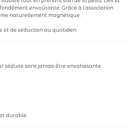
ualité tout en prenant soin de la peau. Dès la
ofondément envoûtante. Grâce à l’association
 intime naturellement magnétique.
e et de séduction au quotidien.
 séduire sans jamais être envahissante.
et durable.