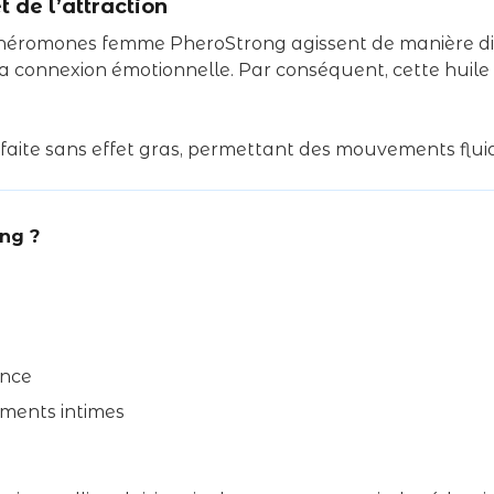
de l’attraction
héromones femme PheroStrong agissent de manière disc
nt la connexion émotionnelle. Par conséquent, cette hui
faite sans effet gras, permettant des mouvements flui
ng ?
ance
oments intimes