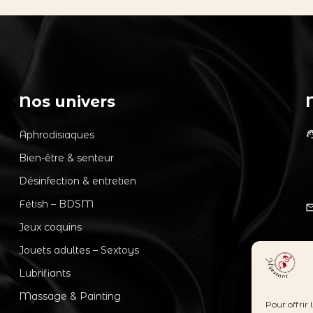
Nos univers
Aphrodisiaques
support_
Bien-être & senteur
Désinfection & entretien
Fétish – BDSM
mail_out
Jeux coquins
Jouets adultes – Sextoys
Lubrifiants
Massage & Painting
Pour offrir 