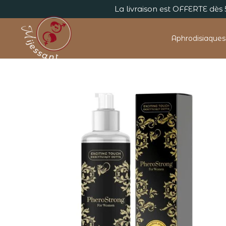
La livraison est OFFERTE dè
Aphrodisiaques