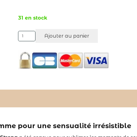
31 en stock
quantité
Ajouter au panier
Alternative:
de
HUILE
DE
MASSAGE
PHÉROMONES
FEMME
PHEROSTRONG
e pour une sensualité irrésistible