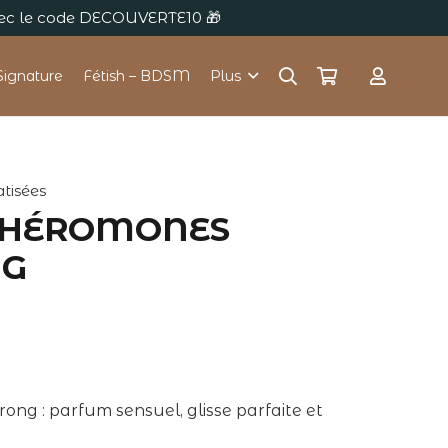
avec le code DECOUVERTE10 🎁
Signature
Fétish – BDSM
Plus
tisées
 PHÉROMONES
NG
g : parfum sensuel, glisse parfaite et