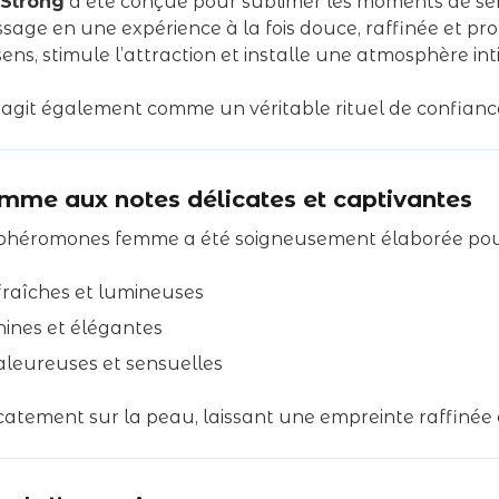
Strong
a été conçue pour sublimer les moments de sens
sage en une expérience à la fois douce, raffinée et pr
s sens, stimule l’attraction et installe une atmosphère
le agit également comme un véritable rituel de confianc
me aux notes délicates et captivantes
e phéromones femme a été soigneusement élaborée pour
fraîches et lumineuses
nines et élégantes
haleureuses et sensuelles
icatement sur la peau, laissant une empreinte raffinée 