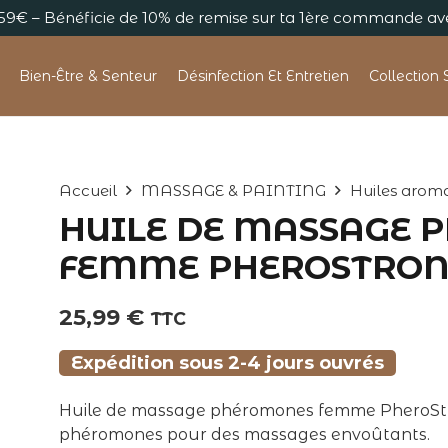
s 59€ – Bénéficie de 10% de remise sur ta 1ère commande 
Bien-Être & Senteur
Désinfection Et Entretien
Collection 
Accueil
MASSAGE & PAINTING
Huiles aroma
HUILE DE MASSAGE
FEMME PHEROSTRO
25,99
€
TTC
Expédition sous 2-4 jours ouvrés
Huile de massage phéromones femme PheroStron
phéromones pour des massages envoûtants.