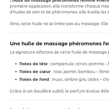
L’
huile de massage phéromones femme Phero
première application, elle transforme chaque mas
d’huiles de soin et de phéromones, elle éveille le
Ainsi, cette huile ne se limite pas au massage. El
Une huile de massage phéromones fem
La signature olfactive de cette huile de massag
Notes de tête
: campanule, citron, pomme – 
Notes de cœur
: rose, jasmin, bambou – fémi
Notes de fond
: musc, ambre gris, cèdre – c
Grâce à cet équilibre subtil, le parfum évolue dél