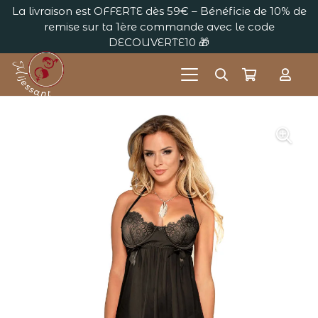
La livraison est OFFERTE dès 59€ – Bénéficie de 10% de
remise sur ta 1ère commande avec le code
DECOUVERTE10 🎁