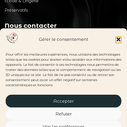
Mode & Lingerie
Préservatifs
Nous contacter
Service client
support_agent
Gérer le consentement
du lundi au vendredi de 09h à 12h
au
04 49 05 27 27
Pour offrir les meilleures expériences, nous utilisons des technologies
telles que les cookies pour stocker et/ou accéder aux informations des
appareils. Le fait de consentir à ces technologies nous permettra de
contact@mijessant.com
mail_outline
traiter des données telles que le comportement de navigation ou les
ID uniques sur ce site. Le fait de ne pas consentir ou de retirer son
consentement peut avoir un effet négatif sur certaines
Suivez-nous
caractéristiques et fonctions.
Accepter
Refuser
©
2026 MIJESSANT |
Mentions légales
-
CGV
| Site web
Voir les préférences