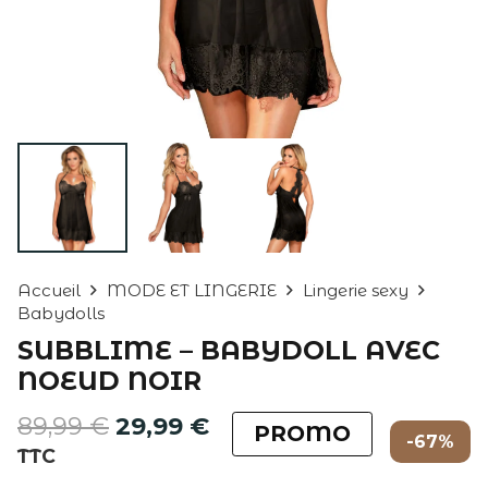
Accueil
MODE ET LINGERIE
Lingerie sexy
Babydolls
SUBBLIME – BABYDOLL AVEC
NOEUD NOIR
Le
Le
89,99
€
29,99
€
PROMO
-67%
prix
prix
TTC
initial
actuel