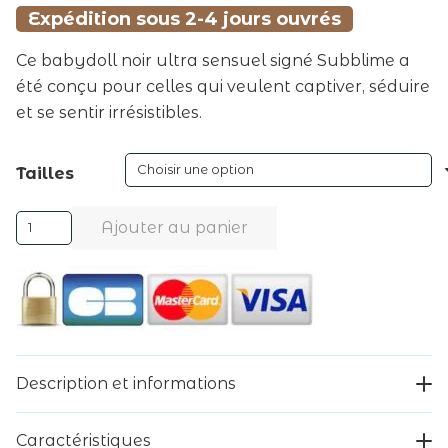
était :
est :
Expédition sous 2-4 jours ouvrés
89,99 €.
29,99 €.
Ce babydoll noir ultra sensuel signé Subblime a
été conçu pour celles qui veulent captiver, séduire
et se sentir irrésistibles.
Tailles
quantité
Ajouter au panier
de
Alternative:
SUBBLIME
-
BABYDOLL
AVEC
NOEUD
Description et informations
NOIR
Caractéristiques