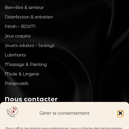
Bien-être & senteur
Désinfection & entretien
Fétish – BDSM
Jeux coquins
Jouets adultes – Sextoys
Lubrifiants
Massage & Painting
Mode & Lingerie
Préservatifs
Nous contacter
Service client
support_agent
Gérer le consentement
du lundi au vendredi de 09h à 12h
au
04 49 05 27 27
Pour offrir les meilleures expériences, nous utilisons des technologies