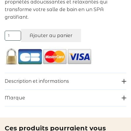
propriétés adoucissantes et relaxantes qui
transforme votre salle de bain en un SPA
gratifiant.
quantité
Ajouter au panier
Alternative:
de
TALOKA
-
BOMBE
DE
BAIN
Description et informations
PARFUMÉE
LAVANDE
Marque
ET
PÉTALES
DE
ROSE
Ces produits pourraient vous