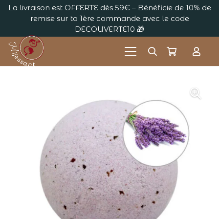
La livraison est OFFERTE dès 59€ – Bénéficie de 10% de
remise sur ta 1ère commande avec le code
DECOUVERTE10 🎁